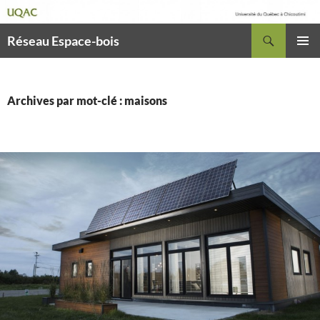
Recherche
Réseau Espace-bois
ALLER
MENU
AU
PRINCI
CONTENU
Archives par mot-clé : maisons