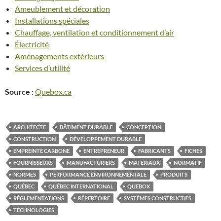
Ameublement et décoration
Installations spéciales
Chauffage, ventilation et conditionnement d’air
Électricité
Aménagements extérieurs
Services d’utilité
Source :
Quebox.ca
ARCHITECTE
BÂTIMENT DURABLE
CONCEPTION
CONSTRUCTION
DÉVELOPPEMENT DURABLE
EMPREINTE CARBONE
ENTREPRENEUR
FABRICANTS
FICHES
FOURNISSEURS
MANUFACTURIERS
MATÉRIAUX
NORMATIF
NORMES
PERFORMANCE ENVIRONNEMENTALE
PRODUITS
QUÉBEC
QUÉBEC INTERNATIONAL
QUEBOX
RÉGLEMENTATIONS
RÉPERTOIRE
SYSTÈMES CONSTRUCTIFS
TECHNOLOGIES