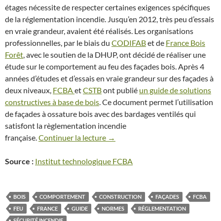
étages nécessite de respecter certaines exigences spécifiques
de la réglementation incendie. Jusqu’en 2012, très peu d’essais
en vraie grandeur, avaient été réalisés. Les organisations
professionnelles, par le biais du
CODIFAB
et de
France Bois
Forêt
, avec le soutien de la DHUP, ont décidé de réaliser une
étude sur le comportement au feu des façades bois. Après 4
années d’études et d’essais en vraie grandeur sur des façades à
deux niveaux,
FCBA
et
CSTB
ont publié
un guide de solutions
constructives à base de bois
. Ce document permet l’utilisation
de façades à ossature bois avec des bardages ventilés qui
satisfont la règlementation incendie
française.
Continuer la lecture
→
Source :
Institut technologique FCBA
BOIS
COMPORTEMENT
CONSTRUCTION
FAÇADES
FCBA
FEU
FRANCE
GUIDE
NORMES
RÉGLEMENTATION
SÉCURITÉ INCENDIE