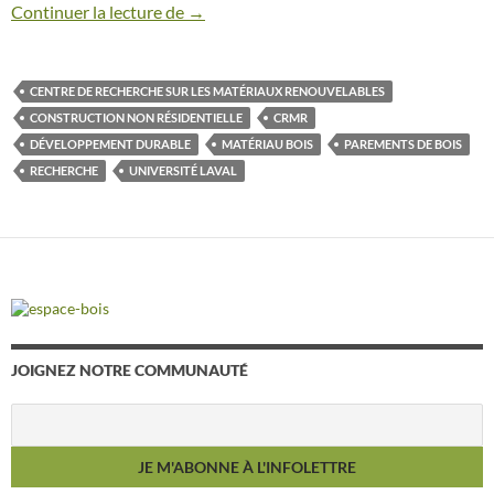
Continuer la lecture de
Recommandations pour accroître l’utilisa
→
CENTRE DE RECHERCHE SUR LES MATÉRIAUX RENOUVELABLES
CONSTRUCTION NON RÉSIDENTIELLE
CRMR
DÉVELOPPEMENT DURABLE
MATÉRIAU BOIS
PAREMENTS DE BOIS
RECHERCHE
UNIVERSITÉ LAVAL
JOIGNEZ NOTRE COMMUNAUTÉ