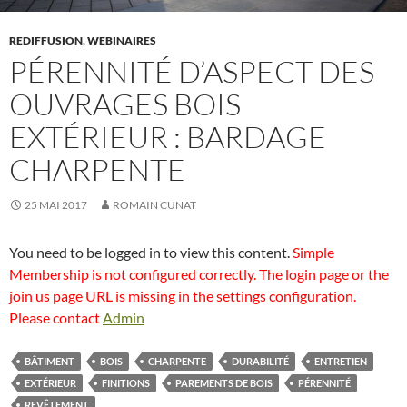
REDIFFUSION
,
WEBINAIRES
PÉRENNITÉ D’ASPECT DES
OUVRAGES BOIS
EXTÉRIEUR : BARDAGE
CHARPENTE
25 MAI 2017
ROMAIN CUNAT
You need to be logged in to view this content.
Simple
Membership is not configured correctly. The login page or the
join us page URL is missing in the settings configuration.
Please contact
Admin
BÂTIMENT
BOIS
CHARPENTE
DURABILITÉ
ENTRETIEN
EXTÉRIEUR
FINITIONS
PAREMENTS DE BOIS
PÉRENNITÉ
REVÊTEMENT