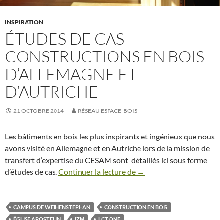
INSPIRATION
ÉTUDES DE CAS –
CONSTRUCTIONS EN BOIS
D’ALLEMAGNE ET
D’AUTRICHE
21 OCTOBRE 2014
RÉSEAU ESPACE-BOIS
Les bâtiments en bois les plus inspirants et ingénieux que nous
avons visité en Allemagne et en Autriche lors de la mission de
transfert d’expertise du CESAM sont détaillés ici sous forme
d’études de cas.
Continuer la lecture de
Études de cas – construc
→
CAMPUS DE WEIHENSTEPHAN
CONSTRUCTION EN BOIS
ÉGLISE APOSTELIN
IZM
LCT ONE