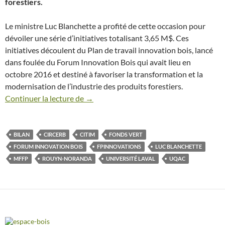
forestiers.
Le ministre
Luc Blanchette
a profité de cette occasion pour
dévoiler une série d’initiatives totalisant 3,65 M$. Ces
initiatives découlent du Plan de travail innovation bois, lancé
dans foulée du Forum Innovation Bois qui avait lieu en
octobre
2016 et
destiné à favoriser la transformation et la
modernisation de l’industrie des produits forestiers.
Continuer la lecture de
Bilan du Forum Innovation Bois : plusieur
→
BILAN
CIRCERB
CITIM
FONDS VERT
FORUM INNOVATION BOIS
FPINNOVATIONS
LUC BLANCHETTE
MFFP
ROUYN-NORANDA
UNIVERSITÉ LAVAL
UQAC