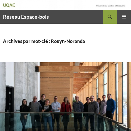
Recherche
Réseau Espace-bois
ALLER
MENU
AU
PRINCI
CONTENU
Archives par mot-clé : Rouyn-Noranda