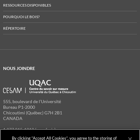
RESSOURCES DISPONIBLES
POURQUOI LE BOIS?
RÉPERTOIRE
NOUS JOINDRE
555, boulevard de l’Université
Bureau P1-2000
Chicoutimi (Québec) G7H 2B1
CANADA
1 877 815-1212 (sans frais)
418 545-5353 (télécopieur)
By clicking “Accept All Cookies”, you agree to the storing of