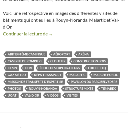
Voici une rétrospective en images des différentes visites de
bâtiments qui ont eu lieu à Rouyn-Noranda, Malartic et Val-
d’Or.
Continuer la lecture de
Retour en images sur la mission de trans
→
ABITIBI-TÉMISCAMINGUE
AÉROPORT
ARÉNA
CASERNE DE POMPIERS
CLOUTIER
CONSTRUCTION BOIS
CTMN
CTRI
ÉCOLE DES EXPLORATEURS
ÉDIFICE FTQ
GAZ MÉTRO
KÉPA TRANSPORT
MALARTIC
MARCHÉ PUBLIC
MISSION DE TRANSFERT D'EXPERTISE
PAVILLON DU PARC BELVÉDÈRE
PHOTOS
ROUYN-NORANDA
STRUCTURE MIXTE
TÉMABEX
UQAT
VAL-D'OR
VIDÉOS
VISITES