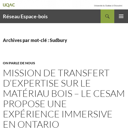
Recherche
Réseau Espace-bois
ALLER
MENU
AU
PRINCI
CONTENU
Archives par mot-clé : Sudbury
ON PARLE DE NOUS
MISSION DE TRANSFERT
D’EXPERTISE SUR LE
MATÉRIAU BOIS – LE CESAM
PROPOSE UNE
EXPÉRIENCE IMMERSIVE
EN ONTARIO