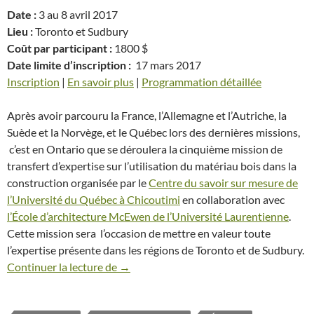
Date :
3 au 8 avril 2017
Lieu :
Toronto et Sudbury
Coût par participant :
1800 $
Date limite d’inscription :
17 mars 2017
Inscription
|
En savoir plus
|
Programmation détaillée
Après avoir parcouru la France, l’Allemagne et l’Autriche, la
Suède et la Norvège, et le Québec lors des dernières missions,
c’est en Ontario que se déroulera la cinquième mission de
transfert d’expertise sur l’utilisation du matériau bois dans la
construction organisée par le
Centre du savoir sur mesure de
l’Université du Québec à Chicoutimi
en collaboration avec
l’École d’architecture McEwen de l’Université Laurentienne
.
Cette mission sera l’occasion de mettre en valeur toute
l’expertise présente dans les régions de Toronto et de Sudbury.
Continuer la lecture de
Conception, fabrication et technologie :
→