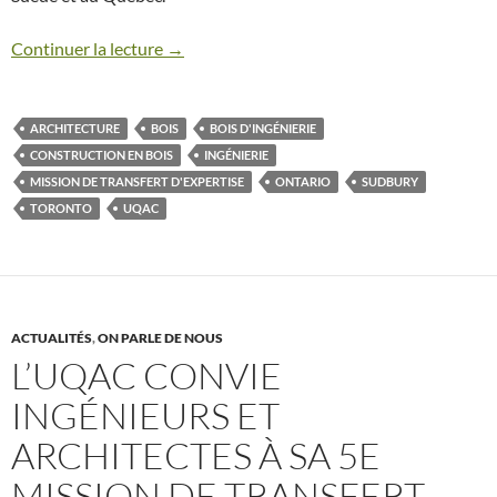
Continuer la lecture →
ARCHITECTURE
BOIS
BOIS D'INGÉNIERIE
CONSTRUCTION EN BOIS
INGÉNIERIE
MISSION DE TRANSFERT D'EXPERTISE
ONTARIO
SUDBURY
TORONTO
UQAC
ACTUALITÉS
,
ON PARLE DE NOUS
L’UQAC CONVIE
INGÉNIEURS ET
ARCHITECTES À SA 5E
MISSION DE TRANSFERT