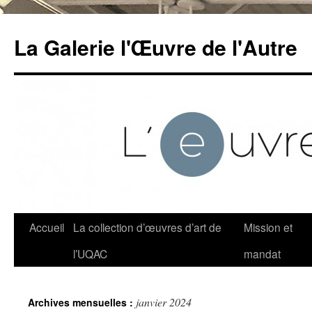
Aller
au
La Galerie l'Œuvre de l'Autre
contenu
Accueil
La collection d’œuvres d’art de
Mission et
l’UQAC
mandat
janvier 2024
Archives mensuelles :