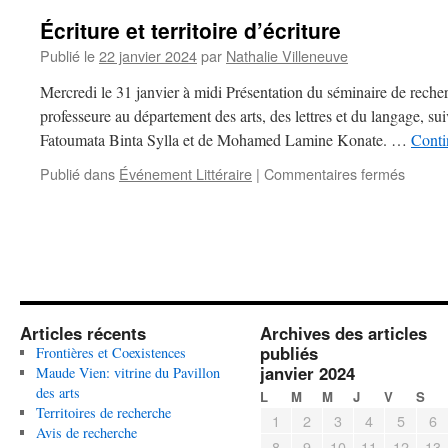
Écriture et territoire d’écriture
Publié le
22 janvier 2024
par
Nathalie Villeneuve
Mercredi le 31 janvier à midi Présentation du séminaire de reche
professeure au département des arts, des lettres et du langage, suiv
Fatoumata Binta Sylla et de Mohamed Lamine Konate. …
Conti
Publié dans
Événement Littéraire
|
Commentaires fermés
sur
Écritu
et
territoi
d’écrit
Articles récents
Archives des articles
publiés
Frontières et Coexistences
janvier 2024
Maude Vien: vitrine du Pavillon
des arts
L
M
M
J
V
S
Territoires de recherche
1
2
3
4
5
6
Avis de recherche
8
9
10
11
12
13