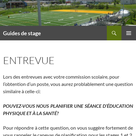
Recherche
Guides de stage
ALLER
MENU
AU
PRINCI
CONTENU
ENTREVUE
Lors des entrevues avec votre commission scolaire, pour
l’obtention d’un poste, vous aurez problablement une question
similaire à celle-ci:
POUVEZ-VOUS NOUS PLANIFIER UNE SÉANCE D’ÉDUCATION
PHYSIQUE ET À LA SANTÉ?
Pour répondre à cette question, on vous suggère fortement de
vous rappeler le canevas de planification pour les stages 1 et 2,