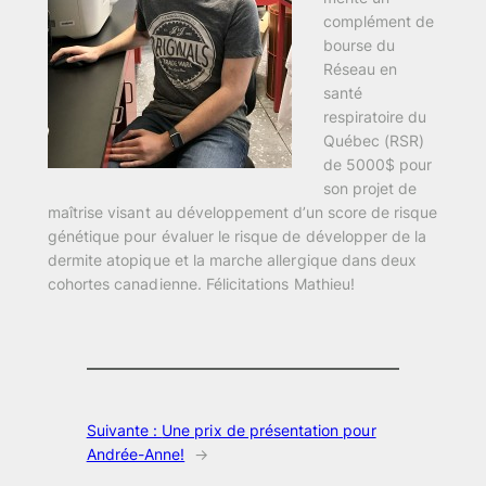
complément de
bourse du
Réseau en
santé
respiratoire du
Québec (RSR)
de 5000$ pour
son projet de
maîtrise visant au développement d’un score de risque
génétique pour évaluer le risque de développer de la
dermite atopique et la marche allergique dans deux
cohortes canadienne. Félicitations Mathieu!
Suivante :
Une prix de présentation pour
Andrée-Anne!
→