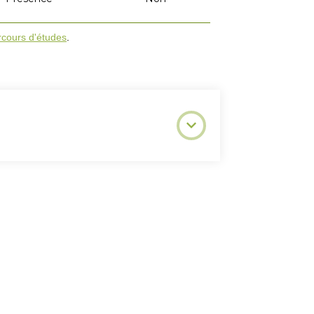
rcours d'études
.
PSPL avec l'obtention d'une moyenne d'au