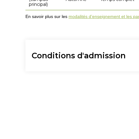
principal)
En savoir plus sur les
modalités d’enseignement et les pa
Conditions d'admission
Avoir terminé le DESS en sciences infirmières profil I
moins 3,0 (sur 4,3).