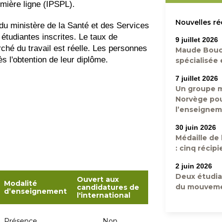
emière ligne (IPSPL).
Nouvelles r
u ministère de la Santé et des Services
 étudiantes inscrites. Le taux de
9 juillet 2026
ché du travail est réelle. Les personnes
Maude Bouch
s l'obtention de leur diplôme.
spécialisée
7 juillet 2026
Un groupe m
Norvège pou
l’enseigneme
30 juin 2026
Médaille de
: cinq récip
2 juin 2026
Deux étudia
Ouvert aux
Modalité
du mouvem
candidatures de
d’enseignement
l'international
Présence
Non