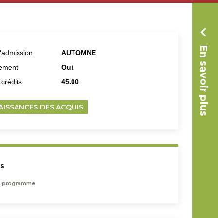
En savoir plus
d'admission
AUTOMNE
tement
Oui
crédits
45.00
ISSANCES DES ACQUIS
us
du programme