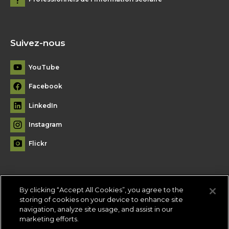
Suivez-nous
YouTube
Facebook
LinkedIn
Instagram
Flickr
By clicking “Accept All Cookies”, you agree to the
Plan du site
storing of cookies on your device to enhance site
navigation, analyze site usage, and assist in our
Conditions d'utilisation
-
Politique de confidentialité
-
Paramètres
marketing efforts.
des témoins