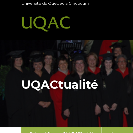
Université du Québec à Chicoutimi
UQACtualité