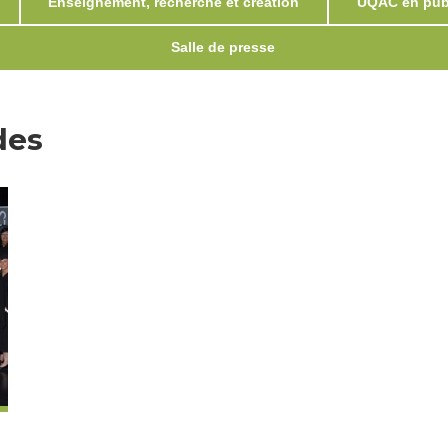
Enseignement, recherche et création
UQAC en publ
Salle de presse
des