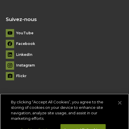
Suivez-nous
YouTube
Facebook
LinkedIn
Instagram
Flickr
By clicking “Accept All Cookies”, you agree to the
Plan du site
storing of cookies on your device to enhance site
navigation, analyze site usage, and assist in our
Conditions d'utilisation
-
Politique de confidentialité
-
Paramètres
marketing efforts.
des témoins