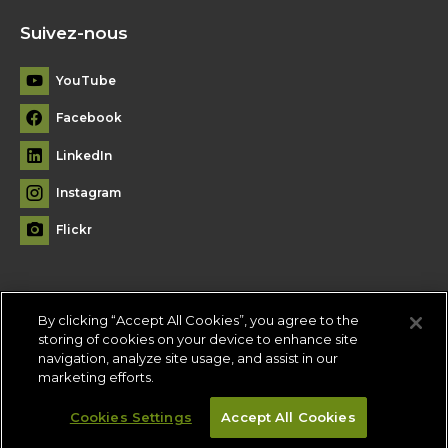
Suivez-nous
YouTube
Facebook
LinkedIn
Instagram
Flickr
By clicking “Accept All Cookies”, you agree to the
Plan du site
storing of cookies on your device to enhance site
navigation, analyze site usage, and assist in our
Conditions d'utilisation
-
Politique de confidentialité
-
Paramètres
marketing efforts.
des témoins
Cookies Settings
Accept All Cookies