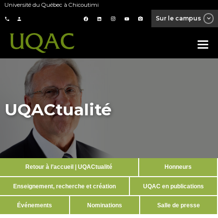
Université du Québec à Chicoutimi
Sur le campus
UQACtualité
Retour à l’accueil | UQACtualité
Honneurs
Enseignement, recherche et création
UQAC en publications
Événements
Nominations
Salle de presse