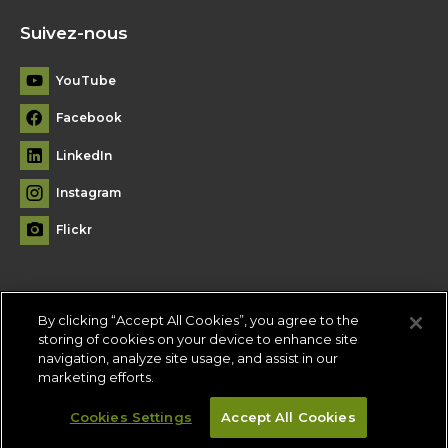
Suivez-nous
YouTube
Facebook
LinkedIn
Instagram
Flickr
By clicking “Accept All Cookies”, you agree to the
Plan du site
storing of cookies on your device to enhance site
navigation, analyze site usage, and assist in our
Conditions d'utilisation
-
Politique de confidentialité
-
Paramètres
marketing efforts.
des témoins
Cookies Settings
Accept All Cookies