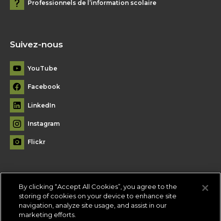
Professionnels de l’information scolaire
Suivez-nous
YouTube
Facebook
LinkedIn
Instagram
Flickr
By clicking “Accept All Cookies”, you agree to the
Plan du site
storing of cookies on your device to enhance site
navigation, analyze site usage, and assist in our
Conditions d'utilisation
-
Politique de confidentialité
-
Paramètres
marketing efforts.