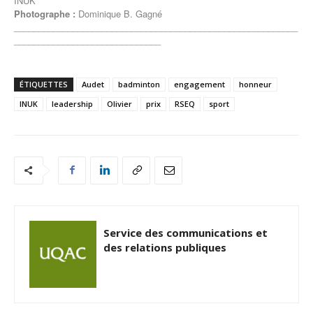
INUK
Photographe :
Dominique B. Gagné
__________________________________________________________
______________________________
ÉTIQUETTES
Audet
badminton
engagement
honneur
INUK
leadership
Olivier
prix
RSEQ
sport
Service des communications et
des relations publiques