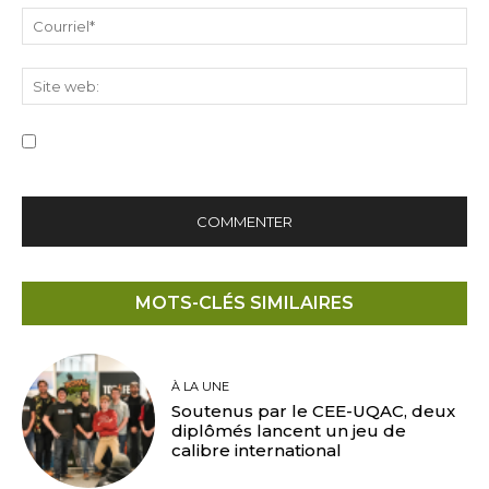
Cou
Sit
we
Save my name, email, and website in this browser for the
next time I comment.
MOTS-CLÉS SIMILAIRES
À LA UNE
Soutenus par le CEE-UQAC, deux
diplômés lancent un jeu de
calibre international