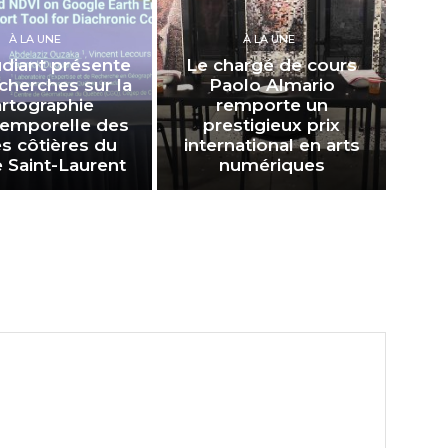
À LA UNE
À LA UNE
udiant présente
Le chargé de cours
cherches sur la
Paolo Almario
artographie
remporte un
temporelle des
prestigieux prix
s côtières du
international en arts
e Saint-Laurent
numériques