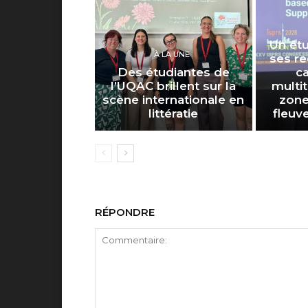
Un ét
À LA UNE
ses re
Des étudiantes de
c
l’UQAC brillent sur la
multi
scène internationale en
zone
littératie
fleuv
RÉPONDRE