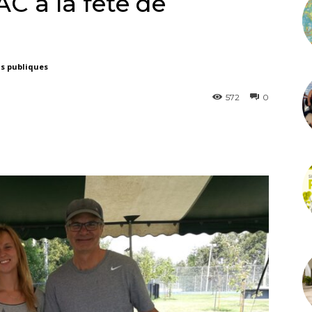
C à la fête de
ns publiques
572
0