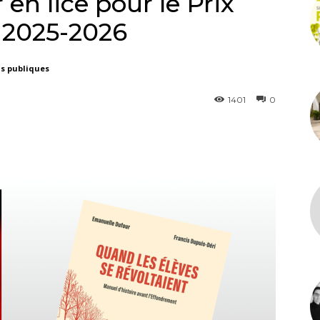
en lice pour le Prix
 2025-2026
ns publiques
1401
0