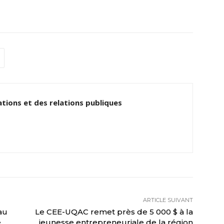
tions et des relations publiques
ARTICLE SUIVANT
au
Le CEE-UQAC remet près de 5 000 $ à la
e
jeunesse entrepreneuriale de la région