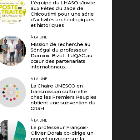
L’équipe du LHASO s’invite
aux Fêtes du 350e de
Chicoutimi pour une série
d’activités archéologiques
et historiques
À LA UNE
Mission de recherche au
Sénégal du professeur
Dominic Bizot : l’UQAC au
cœur des partenariats
internationaux
À LA UNE
La Chaire UNESCO en
transmission culturelle
chez les Premiers Peuples
obtient une subvention du
CRSH
À LA UNE
Le professeur François-
Olivier Dorais co-dirige un
nouvel ouvrage sur la