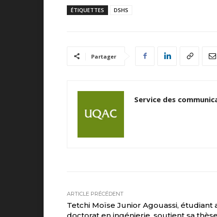
ÉTIQUETTES
DSHS
Partager
Service des communica
ARTICLE PRÉCÉDENT
Tetchi Moïse Junior Agouassi, étudiant 
doctorat en ingénierie, soutient sa thès