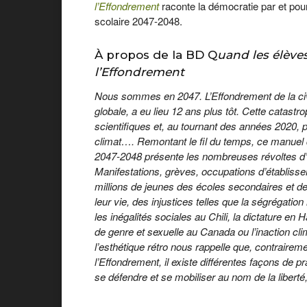
l’Effondrement
raconte la démocratie par et pour
scolaire 2047-2048.
À propos de la BD Q
uand les élèves
l’Effondrement
Nous sommes en 2047. L’Effondrement de la civil
globale, a eu lieu 12 ans plus tôt. Cette catastro
scientifiques et, au tournant des années 2020,
climat…. Remontant le fil du temps, ce manuel 
2047-2048 présente les nombreuses révoltes d’é
Manifestations, grèves, occupations d’établiss
millions de jeunes des écoles secondaires et de
leur vie, des injustices telles que la ségrégatio
les inégalités sociales au Chili, la dictature en H
de genre et sexuelle au Canada ou l’inaction c
l’esthétique rétro nous rappelle que, contraire
l’Effondrement, il existe différentes façons de pr
se défendre et se mobiliser au nom de la liberté, de