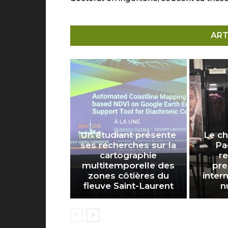
ART
À LA UNE
Un étudiant présente
Le ch
ses recherches sur la
Pa
cartographie
r
multitemporelle des
pre
zones côtières du
inter
fleuve Saint-Laurent
n