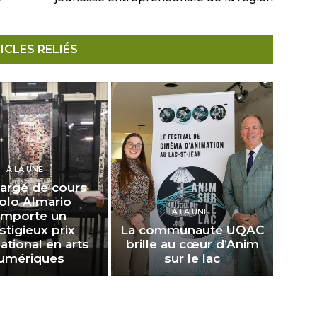
ICLES RELIÉS
À LA UNE
argé de cours
olo Almario
À LA UNE
emporte un
stigieux prix
La communauté UQAC
national en arts
brille au cœur d’Anim
umériques
sur le lac