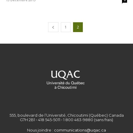
0
1
2
555, boulevard de l’Université, Chicoutimi (Québec) Canada
G7H 2B1 • 418 545-5011 • 1 800 463-9880 (sans frais)
Nous joindre :
communications@uqac.ca