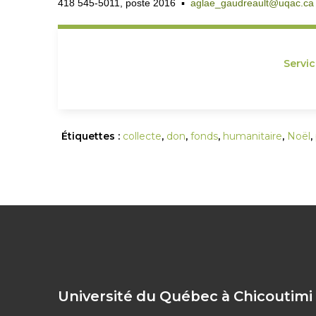
418 545-5011, poste 2016 ▪
aglae_gaudreault@uqac.ca
Servi
Étiquettes :
collecte
,
don
,
fonds
,
humanitaire
,
Noël
,
Université du Québec à Chicoutimi