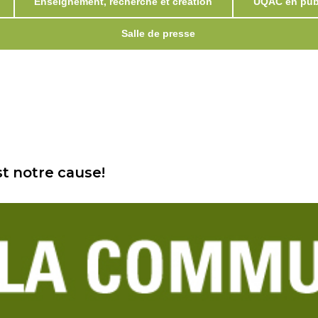
Enseignement, recherche et création
UQAC en publ
Salle de presse
st notre cause!