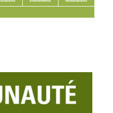
ications
Événements
Nominations