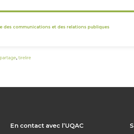
ce des communications et des relations publiques
partage
,
tirelire
En contact avec l’UQAC
S