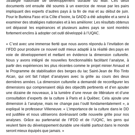
Stratégie nationale de développement durable du Mali. Ces deux
documents ont ensuite été soumis à un exercice de revue par les pairs
impliquant des experts d’autres pays à la fin de mai et au début de juin.
Pour le Burkina Faso et la Côte d’Ivoire, la GADD a été adoptée et a servi à
examiner des stratégies nationales et à les améliorer. Les résultats obtenus
ont dépassé les espérances et plusieurs autres pays se sont montrés
fortement enclins à adopter cet outil développé à l’UQAC.
« C’est avec une immense fierté que nous avons répondu à l’invitation de
l’IFDD pour produire ce nouvel outil mieux adapté à la réalité des pays en
voie de développement et mettant en évidence la dimension culturelle.
Nous y avons intégré de nouvelles fonctionnalités facilitant l’analyse, à
partir des expériences les plus récentes comme le projet minier Arnaud et
le Programme de stabilisation des berges du lac Saint-Jean de Rio Tinto
Alcan, qui ont fait l’objet d’analyses avec la grille au cours des deux
dernières années. La dimension culturelle a demandé de reconfigurer les
dimensions qui comprenaient déjà des objectifs pertinents et d’en ajouter
une dizaine de nouveaux, à la lumière d’une revue de littérature et d’une
consultation d’experts de la culture à Paris et à Québec. Cela ajoute une
dimension à l’analyse, mais ne change pas l’outil fondamentalement », a
expliqué le professeur Villeneuve. « L’importance de la culture dans le DD
est justifiée et nous utiliserons dorénavant cette nouvelle grille pour nos
analyses. Grâce au partenariat de l’IFDD et de l’UQAC, les gens qui
veulent faire du développement durable une réalité partout dans le monde
seront mieux équipés que jamais. »