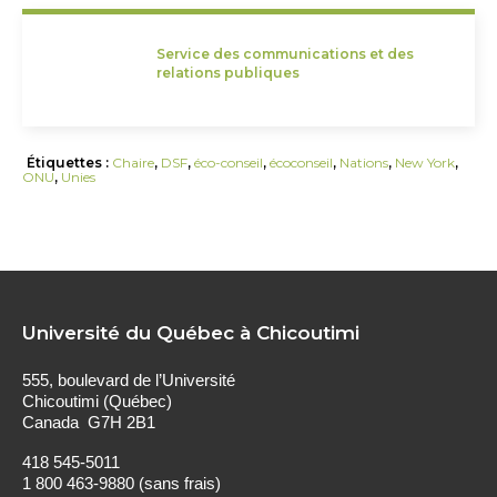
Service des communications et des
relations publiques
Étiquettes :
Chaire
,
DSF
,
éco-conseil
,
écoconseil
,
Nations
,
New York
,
ONU
,
Unies
Université du Québec à Chicoutimi
555, boulevard de l’Université
Chicoutimi (Québec)
Canada G7H 2B1
418 545-5011
1 800 463-9880 (sans frais)