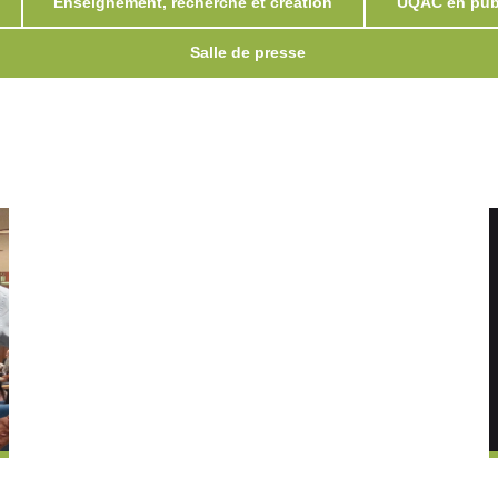
Enseignement, recherche et création
UQAC en publ
Salle de presse