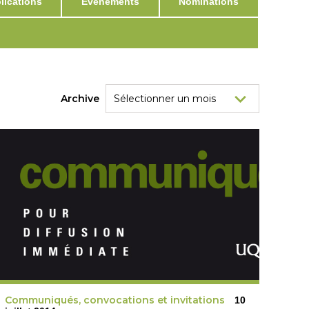
ications
Événements
Nominations
Archive
Communiqués, convocations et invitations
10