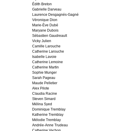
Édith Breton
Gabrielle Darveau
Laurence Desgagnés-Gagné
Véronique Dion
Marie-Ève Dubé
Maryane Dubois
Sébastien Gaudreault
Vicky Julien
Camille Larouche
Catherine Larouche
Isabelle Lavoie
Catherine Lemoine
Catherine Martin
Sophie Munger
Sarah Pageau
Maude Pelletier
Alex Pilote
Claudia Racine
Steven Simard
Mélina Syed
Dominique Tremblay
Katherine Tremblay
Mélodie Tremblay
Andrée-Anne Trudeau
Catherine Vachon