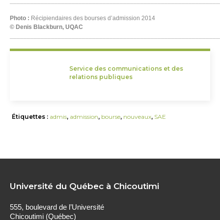
_____________________________________________________________
Photo :
Récipiendaires des bourses d’admission 2014
© Denis Blackburn, UQAC
_____________________________________________________________
Service des communications et des
relations publiques
Étiquettes :
admis
,
admission
,
bourse
,
nouveaux
,
SAE
Université du Québec à Chicoutimi
555, boulevard de l’Université
Chicoutimi (Québec)