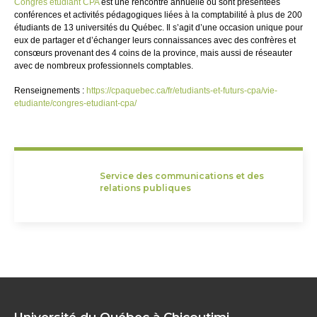
Congrès étudiant CPA
est une rencontre annuelle où sont présentées
conférences et activités pédagogiques liées à la comptabilité à plus de 200
étudiants de 13 universités du Québec. Il s’agit d’une occasion unique pour
eux de partager et d’échanger leurs connaissances avec des confrères et
consœurs provenant des 4 coins de la province, mais aussi de réseauter
avec de nombreux professionnels comptables.
Renseignements :
https://cpaquebec.ca/fr/etudiants-et-futurs-cpa/vie-
etudiante/congres-etudiant-cpa/
Service des communications et des
relations publiques