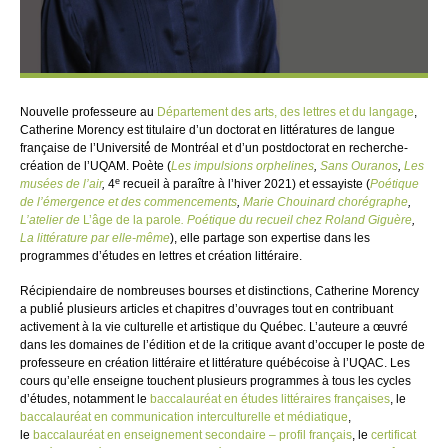
Nouvelle professeure au
Département des arts, des lettres et du langage
,
Catherine Morency est titulaire d’un doctorat en littératures de langue
française de l’Université́ de Montréal et d’un postdoctorat en recherche-
création de l’UQAM. Poète (
Les impulsions orphelines
,
Sans Ouranos
,
Les
e
musées de l’air
,
4
recueil à paraître à l’hiver 2021) et essayiste (
Poétique
de l’émergence et des commencements
,
Marie Chouinard chorégraphe
,
L’atelier de
L’âge de la parole
. Poétique du recueil chez Roland Giguère
,
La littérature par elle-même
), elle partage son expertise dans les
programmes d’études en lettres et création littéraire.
Récipiendaire de nombreuses bourses et distinctions, Catherine Morency
a publié́ plusieurs articles et chapitres d’ouvrages tout en contribuant
activement à la vie culturelle et artistique du Québec. L’auteure a œuvré
dans les domaines de l’édition et de la critique avant d’occuper le poste de
professeure en création littéraire et littérature québécoise à l’UQAC. Les
cours qu’elle enseigne touchent plusieurs programmes à tous les cycles
d’études, notamment le
baccalauréat en études littéraires françaises
, le
baccalauréat en communication interculturelle et médiatique
,
le
baccalauréat en enseignement secondaire – profil français
, le
certificat