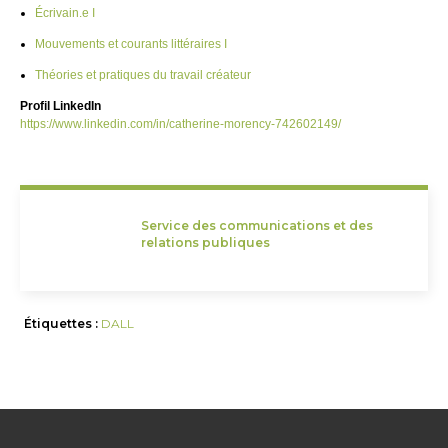
Écrivain.e I
Mouvements et courants littéraires I
Théories et pratiques du travail créateur
Profil LinkedIn
https://www.linkedin.com/in/catherine-morency-742602149/
Service des communications et des
relations publiques
Étiquettes :
DALL