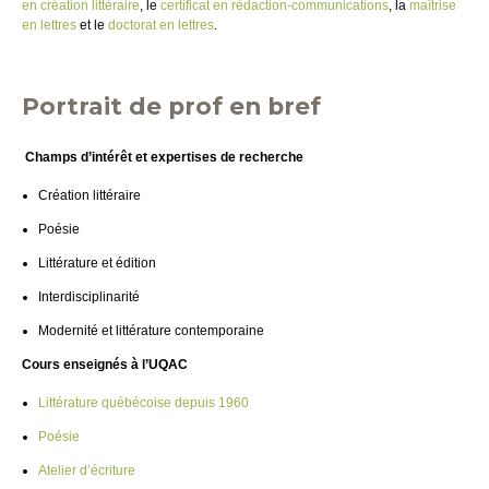
en création littéraire
, le
certificat en rédaction-communications
, la
maîtrise
en lettres
et le
doctorat en lettres
.
Portrait de prof en bref
Champs d’intérêt et expertises de recherche
Création littéraire
Poésie
Littérature et édition
Interdisciplinarité
Modernité et littérature contemporaine
Cours enseignés à l’UQAC
Littérature québécoise depuis 1960
Poésie
Atelier d’écriture