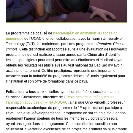
Le programme délocalisé de
baccalauréat en animation 3D et design
numérique
de l’UQAC offert en collaboration avec la Tianjin University of
Technology (TUT), fait maintenant parti des programmes
Première Classe
chinois
. Cette distinction est accordée suite à une évaluation des nouveaux
programmes qui est réalisée chaque année par la Chine afin d’identifier
les plus prestigieux pour ainsi permettre aux étudiantes et étudiants ayant
obtenu les résultats les plus élevés au test national du GaoKao d’y avoir
accès prioritairement. Ce titre prestigieux représente une importante
avancée pour la notoriété du programme délocalisé, mais également pour
l’institution et son offre de formations dans ce pays.
Félicitations à tous ceux et celles ayant contribué à ce succès notamment
Suzanne Guèvremont, directrice de l’
École des arts numériques, de
l’animation et du design – NAD-UQAC
, ainsi que Gino Vincelli, professeur,
er
responsable académique du programme de 1
cycle, qui ont participé à
l’évolution et au développement du programme en sol chinois. Soulignons
également l’apport soutenu de tous les membres du corps professoral
ayant enseigné dans ce programme. Cette contribution constitue non
seulement le vecteur d’excellence de ce projet, mais surtout sa plus grande