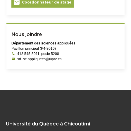
Coordonnateur de stage
montage) pour la Formule SAE
Local du club de robotique
Local et conception et de fabrication pour le Canoë de
béton
Nous joindre
Département des sciences appliquées
Pavillon principal (P4-3010)
418 545-5011, poste 5200
sd_sc-appliquees@uqac.ca
Université du Québec à Chicoutimi