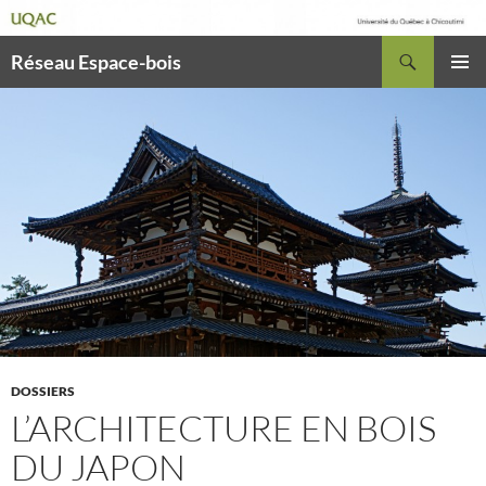
Recherche
Réseau Espace-bois
ALLER
MENU
AU
PRINCI
CONTENU
DOSSIERS
L’ARCHITECTURE EN BOIS
DU JAPON