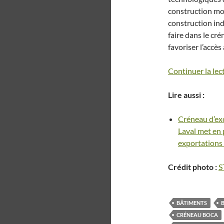
construction mo
construction ind
faire dans le cré
favoriser l’accè
Continuer la le
Lire aussi :
Créneau d’ex
Laval met en 
exportations 
Crédit photo :
S
BÂTIMENTS
CRÉNEAU BOCA