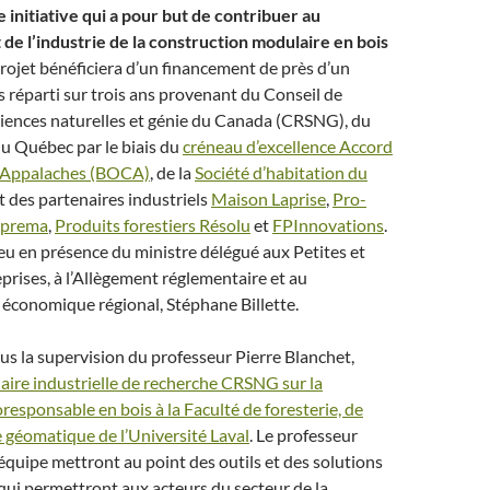
initiative qui a pour but de contribuer au
e l’industrie de la construction modulaire en bois
rojet bénéficiera d’un financement de près d’un
rs réparti sur trois ans provenant du Conseil de
ciences naturelles et génie du Canada (CRSNG), du
 Québec par le biais du
créneau d’excellence Accord
-Appalaches (BOCA)
, de la
Société d’habitation du
t des partenaires industriels
Maison Laprise
,
Pro-
oprema
,
Produits forestiers Résolu
et
FPInnovations
.
ieu en présence du ministre délégué aux Petites et
rises, à l’Allègement réglementaire et au
conomique régional, Stéphane Billette.
ous la supervision du professeur Pierre Blanchet,
aire industrielle de recherche CRSNG sur la
responsable en bois à la Faculté de foresterie, de
 géomatique de l’Université Laval
. Le professeur
équipe mettront au point des outils et des solutions
ui permettront aux acteurs du secteur de la