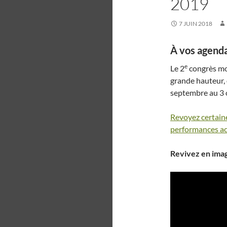
2019
7 JUIN 2018
À vos agend
e
Le 2
congrès mo
grande hauteur, 
septembre au 3 
Revoyez certaine
performances aco
Revivez en ima