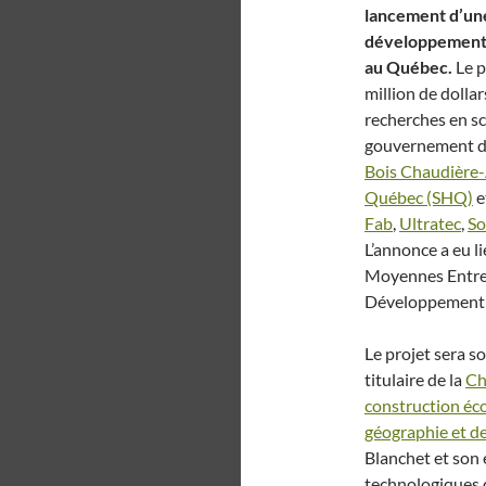
lancement d’une 
développement d
au Québec.
Le p
million de dolla
recherches en s
gouvernement du
Bois Chaudière
Québec (SHQ)
e
Fab
,
Ultratec
,
S
L’annonce a eu l
Moyennes Entrep
Développement é
Le projet sera s
titulaire de la
Ch
construction éco
géographie et de
Blanchet et son 
technologiques q