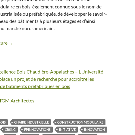
dulaire en bois, également connue sous le nom de
ustrialisée ou préfabriquée, de développer le savoir-
neau des bâtiments à plusieurs étages et d’ainsi
s au marché nord-américain.
cture →
cellence Bois Chaudière-Appalaches – L’Université
place un projet de recherche pour accroître les
de bâtiments préfabriqués en bois
TGM Architectes
BOIS
CHAIRE INDUSTRIELLE
CONSTRUCTION MODULAIRE
CRSNG
FPINNOVATIONS
INITIATIVE
INNOVATION