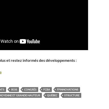
plus et restez informés des développements :
a
NTS
BOIS
CONGRÈS
FCBA
FPINNOVATIONS
MOYENNE ET GRANDE HAUTEUR
QUÉBEC
STRUCTURE