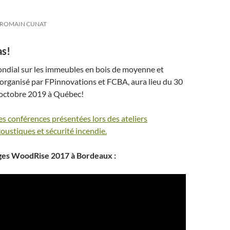
ROMAIN CUNAT
as!
ndial sur les immeubles en bois de moyenne et
organisé par FPinnovations et FCBA, aura lieu du 30
octobre 2019 à Québec!
s conférences présentées lors des ateliers
ustiques et sécurité incendie.
ges WoodRise 2017 à Bordeaux :