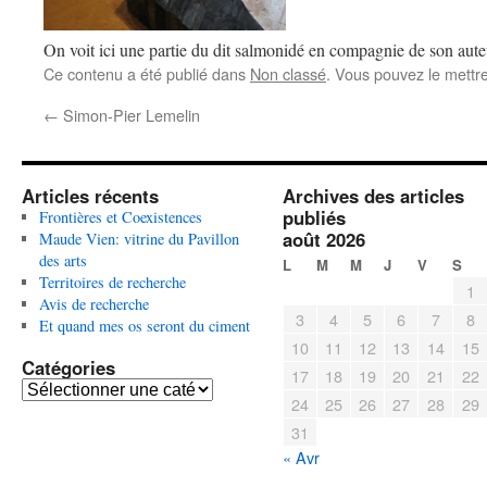
On voit ici une partie du dit salmonidé en compagnie de son aute
Ce contenu a été publié dans
Non classé
. Vous pouvez le mettr
←
Simon-Pier Lemelin
Articles récents
Archives des articles
publiés
Frontières et Coexistences
août 2026
Maude Vien: vitrine du Pavillon
des arts
L
M
M
J
V
S
Territoires de recherche
1
Avis de recherche
3
4
5
6
7
8
Et quand mes os seront du ciment
10
11
12
13
14
15
Catégories
17
18
19
20
21
22
C
24
25
26
27
28
29
a
31
t
é
« Avr
g