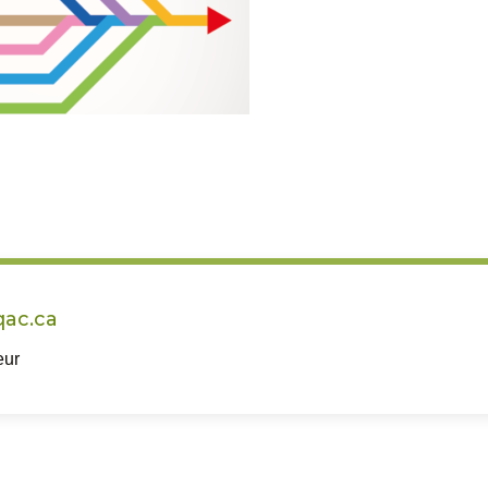
ac.ca
eur