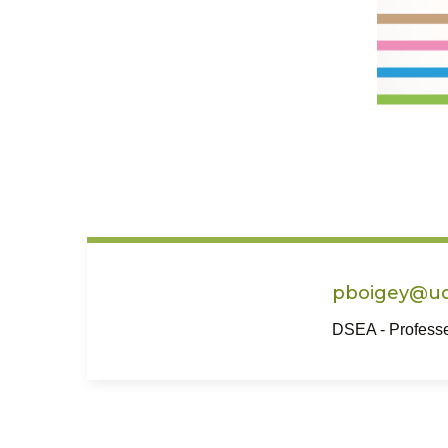
pboigey@uq
DSEA - Profess