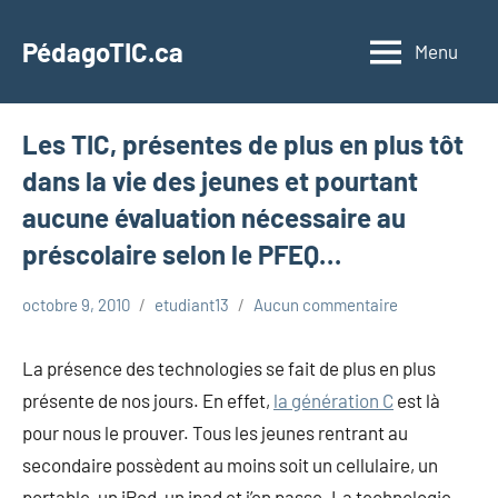
Aller
au
PédagoTIC.ca
Menu
contenu
Les TIC, présentes de plus en plus tôt
dans la vie des jeunes et pourtant
aucune évaluation nécessaire au
préscolaire selon le PFEQ…
octobre 9, 2010
etudiant13
Aucun commentaire
La présence des technologies se fait de plus en plus
présente de nos jours. En effet,
la génération C
est là
pour nous le prouver. Tous les jeunes rentrant au
secondaire possèdent au moins soit un cellulaire, un
portable, un iPod, un ipad et j’en passe. La technologie