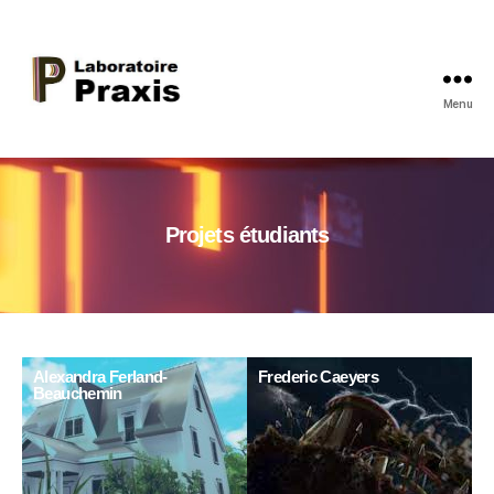
Menu
Projets étudiants
Alexandra Ferland-
Frederic Caeyers
Beauchemin