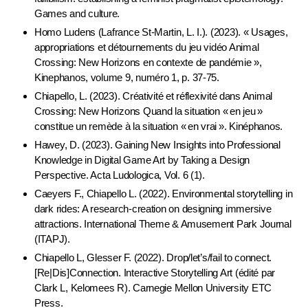
Games and culture.
Homo Ludens (Lafrance St-Martin, L. I.). (2023). « Usages,
appropriations et détournements du jeu vidéo Animal
Crossing: New Horizons en contexte de pandémie »,
Kinephanos, volume 9, numéro 1, p. 37-75.
Chiapello, L. (2023). Créativité et réflexivité dans Animal
Crossing: New Horizons Quand la situation « en jeu »
constitue un remède à la situation « en vrai ». Kinéphanos.
Hawey, D. (2023). Gaining New Insights into Professional
Knowledge in Digital Game Art by Taking a Design
Perspective. Acta Ludologica, Vol. 6 (1).
Caeyers F., Chiapello L. (2022). Environmental storytelling in
dark rides: A research-creation on designing immersive
attractions. International Theme & Amusement Park Journal
(ITAPJ).
Chiapello L, Glesser F. (2022). Drop/let’s/fail to connect.
[Re|Dis]Connection. Interactive Storytelling Art (édité par
Clark L, Kelomees R). Carnegie Mellon University ETC
Press.