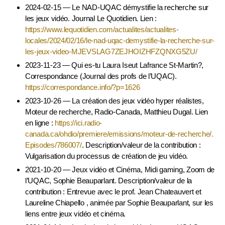
2024-02-15 — Le NAD-UQAC démystifie la recherche sur
les jeux vidéo. Journal Le Quotidien. Lien :
https://www.lequotidien.com/actualites/actualites-
locales/2024/02/16/le-nad-uqac-demystifie-la-recherche-sur-
les-jeux-video-MJEVSLAG7ZEJHOIZHFZQNXG5ZU/
2023-11-23 — Qui es-tu Laura Iseut Lafrance St-Martin?,
Correspondance (Journal des profs de l’UQAC).
https://correspondance.info/?p=1626
2023-10-26 — La création des jeux vidéo hyper réalistes,
Moteur de recherche, Radio-Canada, Matthieu Dugal. Lien
en ligne :
https://ici.radio-
canada.ca/ohdio/premiere/emissions/moteur-de-recherche/.
Episodes/786007/
. Description/valeur de la contribution :
Vulgarisation du processus de création de jeu vidéo.
2021-10-20 — Jeux vidéo et Cinéma, Midi gaming, Zoom de
l’UQAC, Sophie Beauparlant. Description/valeur de la
contribution : Entrevue avec le prof. Jean Chateauvert et
Laureline Chiapello , animée par Sophie Beauparlant, sur les
liens entre jeux vidéo et cinéma.