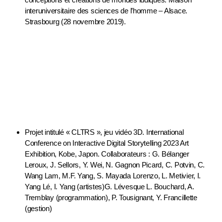
interuniversitaire des sciences de l’homme – Alsace.
Strasbourg (28 novembre 2019).
Expositions
Projet intitulé « CLTRS », jeu vidéo 3D. International
Conference
on Interactive Digital Storytelling 2023 Art
Exhibition, Kobe, Japon. Collaborateurs : G. Bélanger
Leroux, J.
Sellors
, Y. Wei, N. Gagnon Picard, C. Potvin, C.
Wang
Lam
, M.F. Yang, S.
Mayada
Lorenzo, L.
Metivier
, I.
Yang Lé, I. Yang (artistes)G. Lévesque L. Bouchard, A.
Tremblay (programmation), P. Tousignant, Y.
Francillette
(gestion)