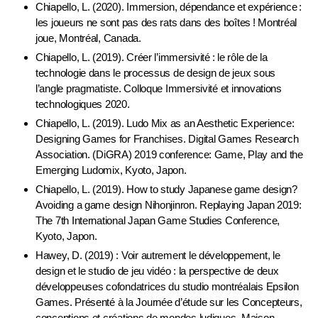
Chiapello, L. (2020). Immersion, dépendance et expérience :
les joueurs ne sont pas des rats dans des boîtes ! Montréal
joue, Montréal, Canada.
Chiapello, L. (2019). Créer l’immersivité : le rôle de la
technologie dans le processus de design de jeux sous
l’angle pragmatiste. Colloque Immersivité et innovations
technologiques 2020.
Chiapello, L. (2019). Ludo Mix as an Aesthetic Experience:
Designing Games for Franchises. Digital Games Research
Association. (DiGRA) 2019 conference: Game, Play and the
Emerging Ludomix, Kyoto, Japon.
Chiapello, L. (2019). How to study Japanese game design?
Avoiding a game design Nihonjinron. Replaying Japan 2019:
The 7th International Japan Game Studies Conference,
Kyoto, Japon.
Hawey, D. (2019) : Voir autrement le développement, le
design et le studio de jeu vidéo : la perspective de deux
développeuses cofondatrices du studio montréalais Epsilon
Games. Présenté à la Journée d’étude sur les Concepteurs,
conceptions et créations de mondes ludiques. Maison