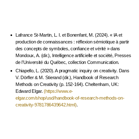
un ouvrage collectif
Lafrance St-Martin, L. I. et Bonenfant, M. (2024). « IA et
production de connaissances : réflexion sémiotique à partir
des concepts de symboles, confiance et vérité » dans
Mondoux, A. (dir.), Intelligence artificielle et société, Presses
de l’Université du Québec, collection Communication.
Chiapello, L. (2020). A pragmatic inquiry on creativity. Dans
V. Dörfler & M. Stierand (dir.), Handbook of Research
Methods on Creativity (p. 152-164). Cheltenham, UK:
Edward Elgar.
(https://www.e-
elgar.com/shop/usd/handbook-of-research-methods-on-
creativity-9781786439642.html)
.