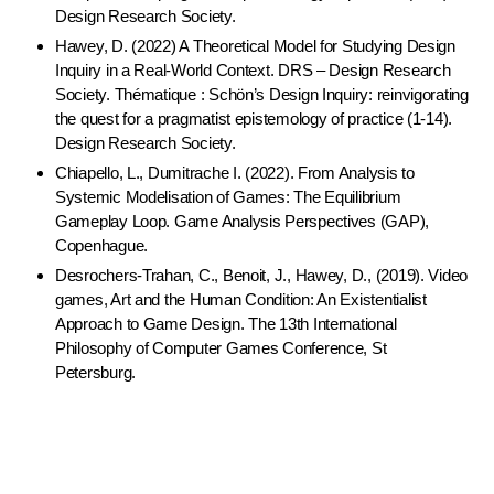
Design Research Society.
Hawey, D. (2022) A Theoretical Model for Studying Design
Inquiry in a Real-World Context. DRS – Design Research
Society. Thématique : Schön’s Design Inquiry: reinvigorating
the quest for a pragmatist epistemology of practice (1-14).
Design Research Society.
Chiapello, L., Dumitrache I. (2022). From Analysis to
Systemic Modelisation of Games: The Equilibrium
Gameplay Loop. Game Analysis Perspectives (GAP),
Copenhague.
Desrochers-Trahan, C., Benoit, J., Hawey, D., (2019). Video
games, Art and the Human Condition: An Existentialist
Approach to Game Design. The 13th International
Philosophy of Computer Games Conference, St
Petersburg.
Chapitre de livre avec comité de lecture / contribution à