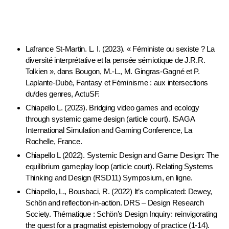
Lafrance St-Martin. L. I. (2023). « Féministe ou sexiste ? La
diversité interprétative et la pensée sémiotique de J.R.R.
Tolkien », dans Bougon, M.-L., M. Gingras-Gagné et P.
Laplante-Dubé, Fantasy et Féminisme : aux intersections
du/des genres, ActuSF.
Chiapello L. (2023). Bridging video games and ecology
through systemic game design (article court). ISAGA
International Simulation and Gaming Conference, La
Rochelle, France.
Chiapello L (2022). Systemic Design and Game Design: The
equilibrium gameplay loop (article court). Relating Systems
Thinking and Design (RSD11) Symposium, en ligne.
Chiapello, L., Bousbaci, R. (2022) It’s complicated: Dewey,
Schön and reflection-in-action. DRS – Design Research
Society. Thématique : Schön’s Design Inquiry: reinvigorating
the quest for a pragmatist epistemology of practice (1-14).