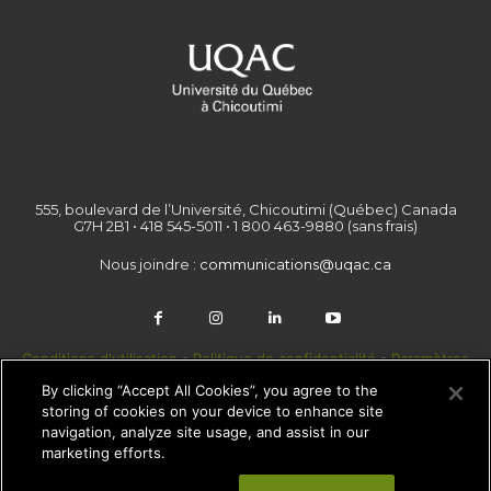
555, boulevard de l’Université, Chicoutimi (Québec) Canada
G7H 2B1 • 418 545-5011 • 1 800 463-9880 (sans frais)
Nous joindre :
communications@uqac.ca
Conditions d'utilisation
-
Politique de confidentialité
-
Paramètres
des témoins
By clicking “Accept All Cookies”, you agree to the
storing of cookies on your device to enhance site
navigation, analyze site usage, and assist in our
marketing efforts.
© Copyright - Newspaper WordPress Theme by TagDiv