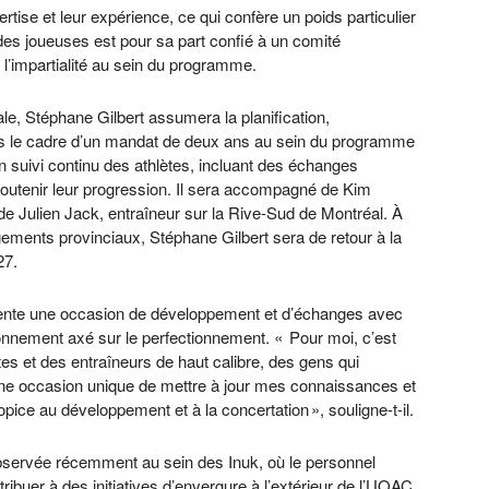
rtise et leur expérience, ce qui confère un poids particulier
des joueuses est pour sa part confié à un comité
t l’impartialité au sein du programme.
iale, Stéphane Gilbert assumera la planification,
ans le cadre d’un mandat de deux ans au sein du programme
n suivi continu des athlètes, incluant des échanges
 soutenir leur progression. Il sera accompagné de Kim
 de Julien Jack, entraîneur sur la Rive-Sud de Montréal. À
gements provinciaux, Stéphane Gilbert sera de retour à la
27.
sente une occasion de développement et d’échanges avec
onnement axé sur le perfectionnement. « Pour moi, c’est
es et des entraîneurs de haut calibre, des gens qui
 une occasion unique de mettre à jour mes connaissances et
ice au développement et à la concertation », souligne-t-il.
observée récemment au sein des Inuk, où le personnel
ibuer à des initiatives d’envergure à l’extérieur de l’UQAC,