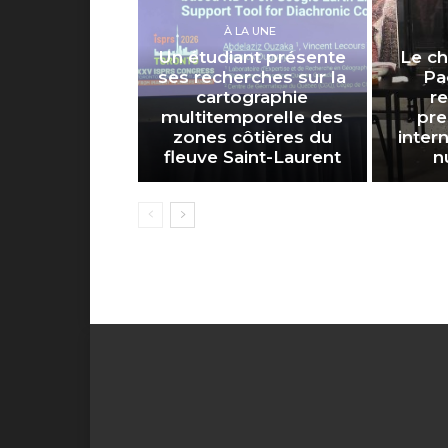
À LA UNE
Un étudiant présente
Le ch
ses recherches sur la
Pa
cartographie
r
multitemporelle des
pre
zones côtières du
inter
fleuve Saint-Laurent
n