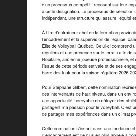
d’un processus compétitif reposant sur leur expe
à cette désignation. Le processus de sélection 
indépendant, une structure qui assure l’équité e
À titre d’entraîneur-chef de la formation provinc
l’encadrement et la supervision de l’équipe, d
Élite de Volleyball Québec. Celui-ci comprend u
réguliers et une présence sur le terrain afin de
Robitaille, ancienne joueuse professionnelle, et
l’issue de cette période estivale et de ses enga
barre des Inuk pour la saison régulière 2026-20
Pour Stéphane Gilbert, cette nomination repré
des intervenants de haut niveau, dans un envir
une opportunité incroyable de côtoyer des athlèt
partagent ma passion pour le volleyball. C’est
de partager mes expériences dans un climat prop
Cette nomination s’inscrit dans une tendance 
d’encadrement est de plus en plus appelé à contr