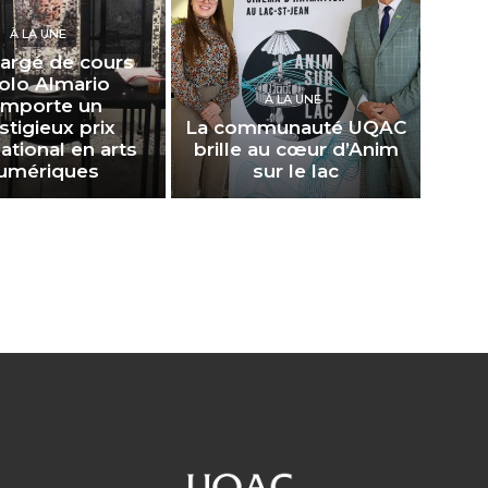
À LA UNE
argé de cours
olo Almario
À LA UNE
emporte un
stigieux prix
La communauté UQAC
national en arts
brille au cœur d’Anim
umériques
sur le lac