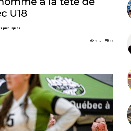
nommé à la tête de
ec U18
ns publiques
716
0