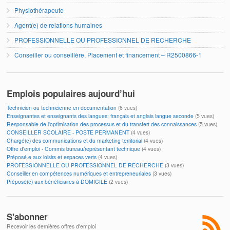
Physiothérapeute
Agent(e) de relations humaines
PROFESSIONNELLE OU PROFESSIONNEL DE RECHERCHE
Conseiller ou conseillère, Placement et financement – R2500866-1
Emplois populaires aujourd’hui
Technicien ou technicienne en documentation
(6 vues)
Enseignantes et enseignants des langues: français et anglais langue seconde
(5 vues)
Responsable de l'optimisation des processus et du transfert des connaissances
(5 vues)
CONSEILLER SCOLAIRE - POSTE PERMANENT
(4 vues)
Chargé(e) des communications et du marketing territorial
(4 vues)
Offre d'emploi - Commis bureau/représentant technique
(4 vues)
Préposé.e aux loisirs et espaces verts
(4 vues)
PROFESSIONNELLE OU PROFESSIONNEL DE RECHERCHE
(3 vues)
Conseiller en compétences numériques et entrepreneuriales
(3 vues)
Préposé(e) aux bénéficiaires à DOMICILE
(2 vues)
S'abonner
Recevoir les dernières offres d'emploi