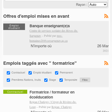
Rayon :
Offres d'emploi mises en avant
Banque enseignant(e)s
Emploi
étudiant
Centre de services scolaire des Rives-du-
Saguenay
– Publié par
ress-
humaines20@csrsaguenay.qc.ca
N'importe où
26 Mar
2021
Emplois taggés avec " formatrice"
Contractuel
Emploi étudiant
Permanent
Premières Nations, Inuits
Stage
Temporaire
Formatrice / formateur en
Contractuel
écoéducation
Rejean Chatigny / Cégep de Rivière-du-
Loup
– Publié par
Rejean_Chatigny
N'importe où
29 Mar