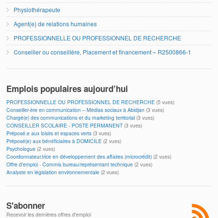
Physiothérapeute
Agent(e) de relations humaines
PROFESSIONNELLE OU PROFESSIONNEL DE RECHERCHE
Conseiller ou conseillère, Placement et financement – R2500866-1
Emplois populaires aujourd’hui
PROFESSIONNELLE OU PROFESSIONNEL DE RECHERCHE
(5 vues)
Conseiller-ère en communication – Médias sociaux à Abidjan
(3 vues)
Chargé(e) des communications et du marketing territorial
(3 vues)
CONSEILLER SCOLAIRE - POSTE PERMANENT
(3 vues)
Préposé.e aux loisirs et espaces verts
(3 vues)
Préposé(e) aux bénéficiaires à DOMICILE
(2 vues)
Psychologue
(2 vues)
Coordonnateur.trice en développement des affaires (microcrédit)
(2 vues)
Offre d'emploi - Commis bureau/représentant technique
(2 vues)
Analyste en législation environnementale
(2 vues)
S'abonner
Recevoir les dernières offres d'emploi