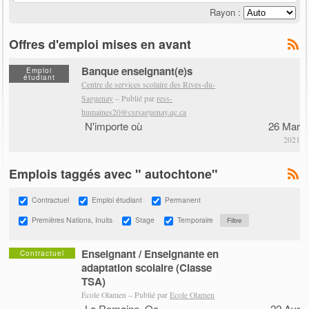
Rayon :
Offres d'emploi mises en avant
Banque enseignant(e)s
Emploi
étudiant
Centre de services scolaire des Rives-du-
Saguenay
– Publié par
ress-
humaines20@csrsaguenay.qc.ca
N'importe où
26 Mar
2021
Emplois taggés avec " autochtone"
Contractuel
Emploi étudiant
Permanent
Premières Nations, Inuits
Stage
Temporaire
Enseignant / Enseignante en
Contractuel
adaptation scolaire (Classe
TSA)
École Olamen – Publié par
Ecole Olamen
La Romaine, Qc
22 Avr