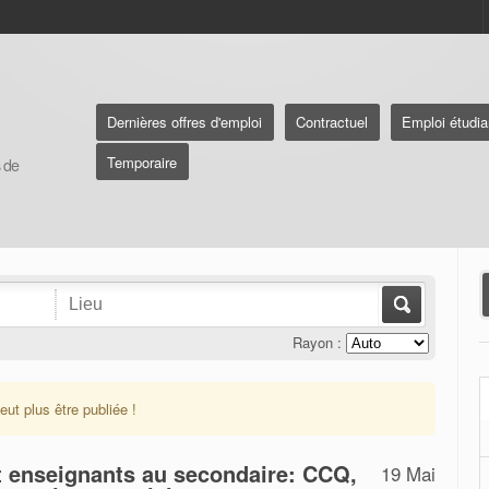
Dernières offres d'emploi
Contractuel
Emploi étudia
Temporaire
s de
Rayon :
eut plus être publiée !
t enseignants au secondaire: CCQ,
19 Mai