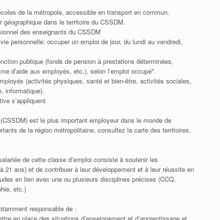
d’écoles de la métropole, accessible en transport en commun.
eur géographique dans le territoire du CSSDM.
ssionnel des enseignants du CSSDM
la vie personnelle: occuper un emploi de jour, du lundi au vendredi,
onction publique (fonds de pension à prestations déterminées,
me d’aide aux employés, etc.), selon l’emploi occupé*.
employés (activités physiques, santé et bien-être, activités sociales,
e, informatique).
tive s’appliquent
l (CSSDM) est le plus important employeur dans le monde de
tants de la région métropolitaine, consultez la carte des territoires.
 salariée de cette classe d’emploi consiste à soutenir les
 21 ans) et de contribuer à leur développement et à leur réussite en
udes en lien avec une ou plusieurs disciplines précises (CCQ,
hie, etc.)
 notamment responsable de :
mettre en place des situations d’enseignement et d’apprentissage et