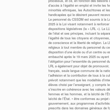
processus, et ce, en fonction des besoin
d’accès à l’égalité en emploi et invite le
minorités ethniques, les Autochtones et le
handicapées qui le désirent peuvent recevoi
Le personnel du CSSDM est soumis à la Loi s
2025 à la Loi visant notamment à renforcer 
dispositions législatives (la « LRL »). La
de l’état et ses principes, incluant la séparat
l’égalité de tous les citoyens et citoyennes
de conscience et la liberté de religion. La L
religieux à tout membre du personnel du cen
disposition d’une école ou d’un centre ou es
embauché après le 19 mars 2025 ou ayant c
l’obligation pour l’ensemble du personnel 
LRL a également pour objet de promouvoir, 
français, seule langue commune de la natio
l’adhésion et la contribution de tous à la c
prévoit notamment que les modalités d’inte
élèves choisi par l’enseignant, y compris le 
s’inscrire en cohérence avec les valeurs dé
femmes et les hommes, et la laïcité de l’Éta
laïcité de l’État. • être conformes au proje
gouvernement, aux programmes d’activités o
prescrits dans les domaines généraux de fo