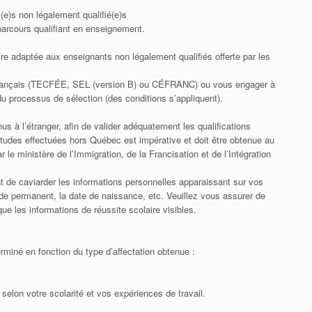
(e)s non légalement qualifié(e)s
 parcours qualifiant en enseignement.
ire adaptée aux enseignants non légalement qualifiés offerte par les
e français (TECFÉE, SEL (version B) ou CÉFRANC) ou vous engager à
e du processus de sélection (des conditions s’appliquent).
us à l’étranger, afin de valider adéquatement les qualifications
études effectuées hors Québec est impérative et doit être obtenue au
 le ministère de l’Immigration, de la Francisation et de l’Intégration
ant de caviarder les informations personnelles apparaissant sur vos
de permanent, la date de naissance, etc. Veuillez vous assurer de
que les informations de réussite scolaire visibles.
rminé en fonction du type d’affectation obtenue :
selon votre scolarité et vos expériences de travail.