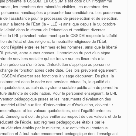
s que présente le CSSDM. Le CSSDM s’est doté d’un Programme
s femmes, les membres des minorités visibles, les membres des
s personnes handicapées à présenter leur candidature. Les personnes
r de l’assistance pour le processus de présélection et de sélection.
ur la laïcité de l’État (la « LLÉ ») ainsi que depuis le 30 octobre
la laïcité dans le réseau de l’éducation et modifiant diverses
 LLÉ et la LRL prévoient notamment que le CSSDM respecte la laïcité
ion de l’état et des religions, la neutralité religieuse de l’État,
, dont l’égalité entre les femmes et les hommes, ainsi que la liberté
RL prévoit, entre autres choses, l’interdiction du port d’un signe
tre de services scolaire qui se trouve sur les lieux mis à la
t en présence d’un élève. L’interdiction s’applique au personnel
hangé de fonction après cette date. Ces lois prévoient également
du CSSDM d’exercer ses fonctions à visage découvert. De plus, la
notamment dans le cadre des services éducatifs, la qualité du
n québécoise, au sein du système scolaire public afin de permettre
ulture distincte de cette nation. Pour le personnel enseignant, la LRL
rvention pédagogique prises et les instruments d’évaluation des
matériel utilisé aux fins d’intervention et d’évaluation, doivent : •
mocratiques et les valeurs québécoises, dont l’égalité entre les
t. L’enseignant doit de plus veiller au respect de ces valeurs et de la
t éducatif de l’école, aux régimes pédagogiques établis par le
u d’études établis par le ministre, aux activités ou contenus
rmation et à tout autre encadrement pédagogique dont l’enseignant