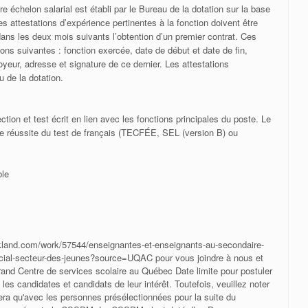
re échelon salarial est établi par le Bureau de la dotation sur la base
es attestations d’expérience pertinentes à la fonction doivent être
ns les deux mois suivants l’obtention d’un premier contrat. Ces
ions suivantes : fonction exercée, date de début et date de fin,
yeur, adresse et signature de ce dernier. Les attestations
 de la dotation.
tion et test écrit en lien avec les fonctions principales du poste. Le
 de réussite du test de français (TECFÉE, SEL (version B) ou
ble
workland.com/work/57544/enseignantes-et-enseignants-au-secondaire-
cial-secteur-des-jeunes?source=UQAC pour vous joindre à nous et
rand Centre de services scolaire au Québec Date limite pour postuler
s candidates et candidats de leur intérêt. Toutefois, veuillez noter
ra qu'avec les personnes présélectionnées pour la suite du