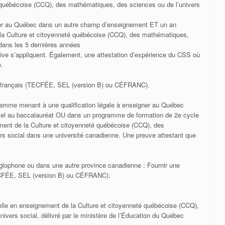
 québécoise (CCQ), des mathématiques, des sciences ou de l’univers
igner au Québec dans un autre champ d’enseignement ET un an
 la Culture et citoyenneté québécoise (CCQ), des mathématiques,
 dans les 5 dernières années
ctive s’appliquent. Également, une attestation d’expérience du CSS où
e.
de français (TECFÉE, SEL (version B) ou CÉFRANC).
amme menant à une qualification légale à enseigner au Québec
rtiel au baccalauréat OU dans un programme de formation de 2e cycle
ment de la Culture et citoyenneté québécoise (CCQ), des
rs social dans une université canadienne. Une preuve attestant que
nglophone ou dans une autre province canadienne : Fournir une
TECFÉE, SEL (version B) ou CÉFRANC).
nelle en enseignement de la Culture et citoyenneté québécoise (CCQ),
ivers social, délivré par le ministère de l’Éducation du Québec