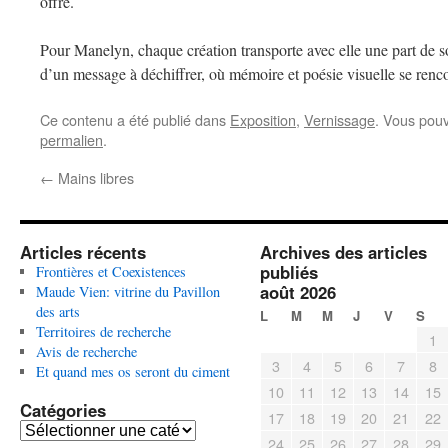
offre.
Pour Manelyn, chaque création transporte avec elle une part de soi
d’un message à déchiffrer, où mémoire et poésie visuelle se renco
Ce contenu a été publié dans
Exposition
,
Vernissage
. Vous pouv
permalien
.
←
Mains libres
Articles récents
Archives des articles
publiés
Frontières et Coexistences
août 2026
Maude Vien: vitrine du Pavillon
des arts
L
M
M
J
V
S
Territoires de recherche
1
Avis de recherche
3
4
5
6
7
8
Et quand mes os seront du ciment
10
11
12
13
14
15
Catégories
17
18
19
20
21
22
C
24
25
26
27
28
29