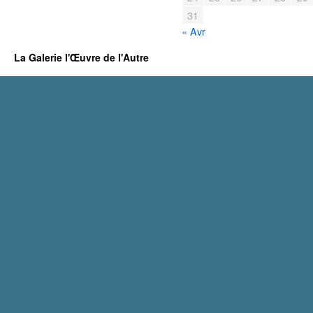
a
31
t
é
« Avr
g
o
La Galerie l'Œuvre de l'Autre
r
i
e
s