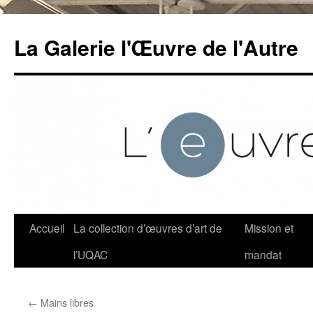
Aller
au
La Galerie l'Œuvre de l'Autre
contenu
Accueil
La collection d’œuvres d’art de
Mission et
l’UQAC
mandat
←
Mains libres