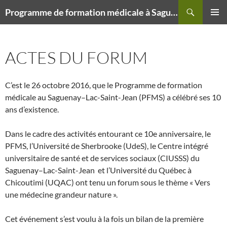
Recherche
Programme de formation médicale à Saguenay (PFMS) – Doctorat en médecine – Campus délocalisé de Sherbrooke
ALLER
MENU
AU
PRINCI
CONTENU
ACTES DU FORUM
C’est le 26 octobre 2016, que le Programme de formation
médicale au Saguenay–Lac-Saint-Jean (PFMS) a célébré ses 10
ans d’existence.
Dans le cadre des activités entourant ce 10e anniversaire, le
PFMS, l’Université de Sherbrooke (UdeS), le Centre intégré
universitaire de santé et de services sociaux (CIUSSS) du
Saguenay–Lac-Saint-Jean et l’Université du Québec à
Chicoutimi (UQAC) ont tenu un forum sous le thème « Vers
une médecine grandeur nature ».
Cet événement s’est voulu à la fois un bilan de la première