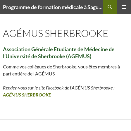
Recherche
Programme de formation médicale à Saguenay (PFMS) – Doctorat en médecine – Campus délocalisé de Sherbrooke
ALLER
MENU
AU
PRINCI
CONTENU
AGÉMUS SHERBROOKE
Association Générale Étudiante de Médecine de
l’Université de Sherbrooke (AGÉMUS)
Comme vos collègues de Sherbrooke, vous êtes membres à
part entière de l’AGÉMUS
Rendez-vous sur le site Facebook de l’AGÉMUS Sherbrooke :
AGÉMUS SHERBROOKE