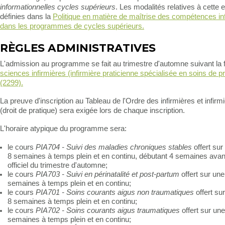
informationnelles cycles supérieurs
. Les modalités relatives à cette 
définies dans la
Politique en matière de maîtrise des compétences in
dans les programmes de cycles supérieurs.
RÈGLES ADMINISTRATIVES
L'admission au programme se fait au trimestre d'automne suivant la 
sciences infirmières (infirmière praticienne spécialisée en soins de p
(2299).
La preuve d'inscription au Tableau de l'Ordre des infirmières et infir
(droit de pratique) sera exigée lors de chaque inscription.
L'horaire atypique du programme sera:
le cours
PIA704 - Suivi des maladies chroniques stables
offert sur
8 semaines à temps plein et en continu, débutant 4 semaines avan
officiel du trimestre d'automne;
le cours
PIA703 - Suivi en périnatalité et post-partum
offert sur une
semaines à temps plein et en continu;
le cours
PIA701 - Soins courants aigus non traumatiques
offert su
8 semaines à temps plein et en continu;
le cours
PIA702 - Soins courants aigus traumatiques
offert sur un
semaines à temps plein et en continu;