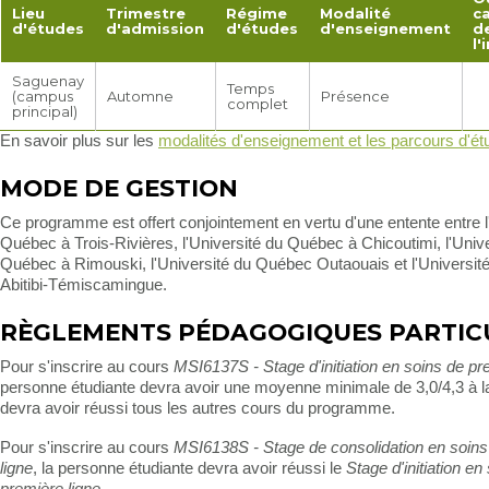
Lieu
Trimestre
Régime
Modalité
c
d'études
d'admission
d'études
d'enseignement
d
l'
Saguenay
Temps
(campus
Automne
Présence
complet
principal)
En savoir plus sur les
modalités d'enseignement et les parcours d'é
MODE DE GESTION
Ce programme est offert conjointement en vertu d'une entente entre l
Québec à Trois-Rivières, l'Université du Québec à Chicoutimi, l'Univ
Québec à Rimouski, l'Université du Québec Outaouais et l'Universi
Abitibi-Témiscamingue.
RÈGLEMENTS PÉDAGOGIQUES PARTIC
Pour s'inscrire au cours
MSI6137S - Stage d'initiation en soins de pr
personne étudiante devra avoir une moyenne minimale de 3,0/4,3 à la
devra avoir réussi tous les autres cours du programme.
Pour s'inscrire au cours
MSI6138S - Stage de consolidation en soins
ligne
, la personne étudiante devra avoir réussi le
Stage d'initiation en