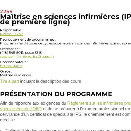
2259
Maîtrise en sciences infirmières (I
de première ligne)
Responsable :
Mélissa Lavoie
Regroupement de programmes :
Programmes d'études de cycles supérieurs en sciences infirmières (soins de pre
Secrétariat :
(418) 545-5011, poste 5315
spcs_sc-infirmieres_ips@uqac.ca
Coordonnateur :
Bruno Martel
Grade :
Maîtrise ès sciences
Tiré à part
incluant la description des cours
PRÉSENTATION DU PROGRAMME
Afin de répondre aux exigences du
Règlement sur les infirmières pra
spécialisées de l'OIIQ
et de se préparer à l'examen professionnel me
délivrance d'un certificat de spécialiste IPS, le cheminement est co
crédits :
Diplôme d'études supérieures spécialisées en sciences infirmières