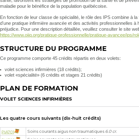
santé, favorisent les stratégies de promotion de la santé et de préven
maladie pour le bénéfice de la population québécoise.
En fonction de leur classe de spécialité, le rôle des IPS combine à la 
d'une pratique infirmière avancée et des activités professionnelles à 
préjudice. Pour une description détaillée, veuillez consulter le site we
https://www.oiiq.org/pratique-professionnelle/pratique-avancee/ips/rol
STRUCTURE DU PROGRAMME
Ce programme comporte 45 crédits répartis en deux volets:
volet sciences infirmières (18 crédits);
volet «spécialité» (6 crédits et stages 21 crédits)
PLAN DE FORMATION
VOLET SCIENCES INFIRMIÈRES
Les quatre cours suivants (dix-huit crédits)
Soins courants aigus non traumatiques
6.0 cr.
PIA701