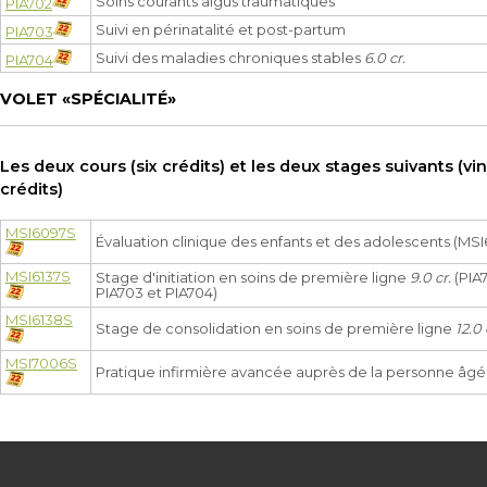
Soins courants aigus traumatiques
PIA702
Suivi en périnatalité et post-partum
PIA703
Suivi des maladies chroniques stables
6.0 cr.
PIA704
VOLET «SPÉCIALITÉ»
Les deux cours (six crédits) et les deux stages suivants (vi
crédits)
MSI6097S
Évaluation clinique des enfants et des adolescents (MS
MSI6137S
Stage d'initiation en soins de première ligne
9.0 cr.
(PIA7
PIA703 et PIA704)
MSI6138S
Stage de consolidation en soins de première ligne
12.0 
MSI7006S
Pratique infirmière avancée auprès de la personne âg