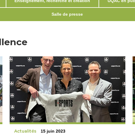
Enseignement, recherche et création
UQAC en publ
Salle de presse
llence
Actualités
15 juin 2023