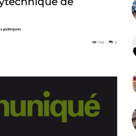
olytechnique de
ns publiques
749
0