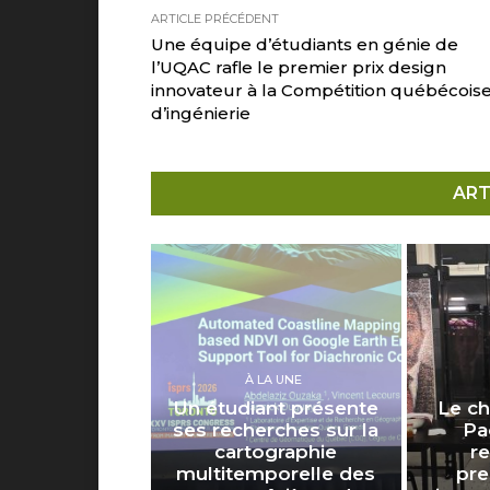
ARTICLE PRÉCÉDENT
Une équipe d’étudiants en génie de
l’UQAC rafle le premier prix design
innovateur à la Compétition québécois
d’ingénierie
ART
À LA UNE
Un étudiant présente
Le ch
ses recherches sur la
Pa
cartographie
r
multitemporelle des
pre