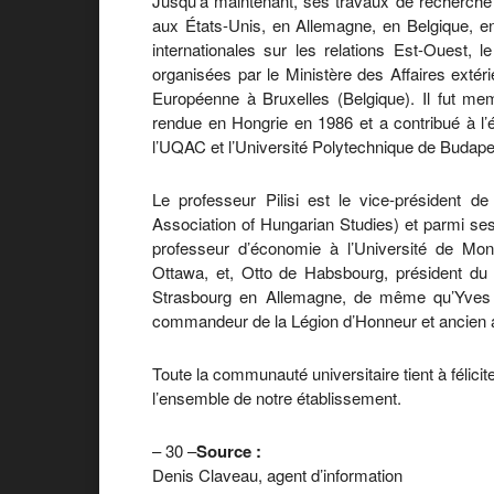
Jusqu’à maintenant, ses travaux de recherche
aux États-Unis, en Allemagne, en Belgique, en
internationales sur les relations Est-Ouest, l
organisées par le Ministère des Affaires exté
Européenne à Bruxelles (Belgique). Il fut me
rendue en Hongrie en 1986 et a contribué à l’é
l’UQAC et l’Université Polytechnique de Budape
Le professeur Pilisi est le vice-président d
Association of Hungarian Studies) et parmi s
professeur d’économie à l’Université de Mont
Ottawa, et, Otto de Habsbourg, président d
Strasbourg en Allemagne, de même qu’Yves 
commandeur de la Légion d’Honneur et ancien ad
Toute la communauté universitaire tient à félicit
l’ensemble de notre établissement.
– 30 –
Source :
Denis Claveau, agent d’information