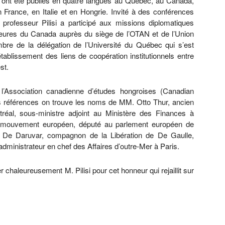
 ont été publiés en quatre langues au Québec, au Canada,
 France, en Italie et en Hongrie. Invité à des conférences
e professeur Pilisi a participé aux missions diplomatiques
rieures du Canada auprès du siège de l’OTAN et de l’Union
mbre de la délégation de l’Université du Québec qui s’est
tablissement des liens de coopération institutionnels entre
st.
e l’Association canadienne d’études hongroises (Canadian
es références on trouve les noms de MM. Otto Thur, ancien
réal, sous-ministre adjoint au Ministère des Finances à
u mouvement européen, député au parlement européen de
De Daruvar, compagnon de la Libération de De Gaulle,
ministrateur en chef des Affaires d’outre-Mer à Paris.
er chaleureusement M. Pilisi pour cet honneur qui rejaillit sur