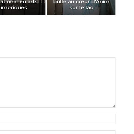
national en arts
brille au cœur d’Anim
umériques
sur le lac
Nom:*
Courriel*