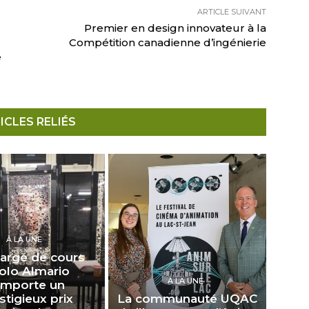
ARTICLE SUIVANT
Premier en design innovateur à la
Compétition canadienne d’ingénierie
e
ICLES RELIÉS
À LA UNE
argé de cours
olo Almario
À LA UNE
emporte un
stigieux prix
La communauté UQAC