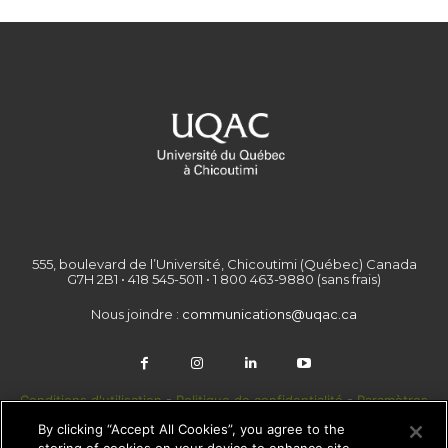
555, boulevard de l’Université, Chicoutimi (Québec) Canada
G7H 2B1 • 418 545-5011 • 1 800 463-9880 (sans frais)
Nous joindre :
communications@uqac.ca
Conditions d'utilisation
-
Politique de confidentialité
-
Paramètres
des témoins
By clicking “Accept All Cookies”, you agree to the