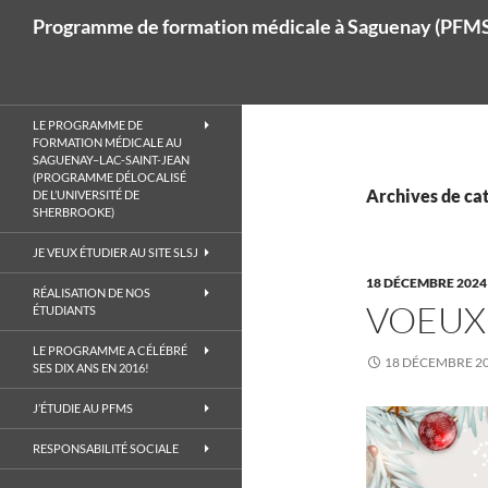
Recherche
Programme de formation médicale à Saguenay (PFMS)
LE PROGRAMME DE
FORMATION MÉDICALE AU
SAGUENAY–LAC-SAINT-JEAN
(PROGRAMME DÉLOCALISÉ
Archives de ca
DE L’UNIVERSITÉ DE
SHERBROOKE)
JE VEUX ÉTUDIER AU SITE SLSJ
18 DÉCEMBRE 2024
RÉALISATION DE NOS
VOEUX 
ÉTUDIANTS
LE PROGRAMME A CÉLÉBRÉ
18 DÉCEMBRE 2
SES DIX ANS EN 2016!
J’ÉTUDIE AU PFMS
RESPONSABILITÉ SOCIALE